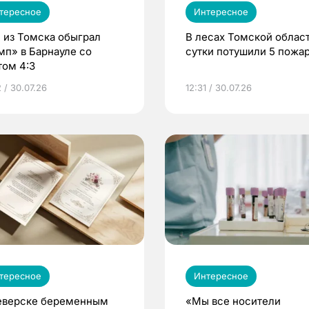
тересное
Интересное
 из Томска обыграл
В лесах Томской област
мп» в Барнауле со
сутки потушили 5 пожа
том 4:3
 / 30.07.26
12:31 / 30.07.26
тересное
Интересное
еверске беременным
«Мы все носители