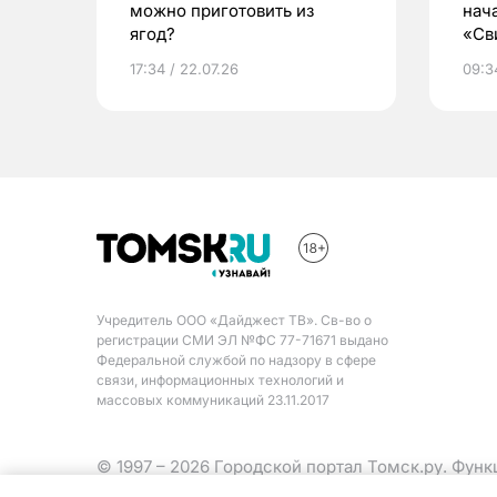
можно приготовить из
нач
ягод?
«Св
жиз
17:34 / 22.07.26
09:34
Учредитель ООО «Дайджест ТВ». Св-во о
регистрации СМИ ЭЛ №ФС 77-71671 выдано
Федеральной службой по надзору в сфере
связи, информационных технологий и
массовых коммуникаций 23.11.2017
© 1997 – 2026 Городской портал Томск.ру. Фун
Министерства цифрового развития, связи и ма