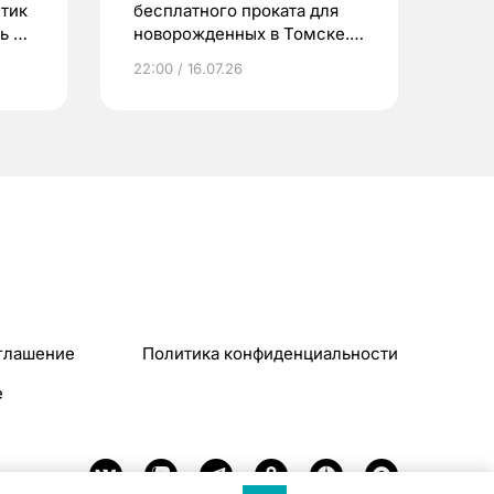
етик
бесплатного проката для
ь до
новорожденных в Томске.
Что еще берут родители?
22:00 / 16.07.26
глашение
Политика конфиденциальности
e