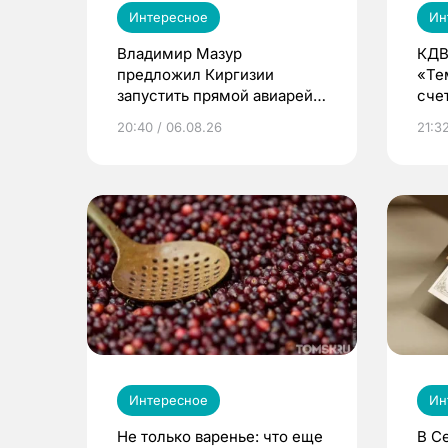
Интересное
Ин
Владимир Мазур
КДВ
предложил Киргизии
«Те
запустить прямой авиарейс
сче
из Томска
20:40 / 06.08.26
21:32
Интересное
Ин
Не только варенье: что еще
В С