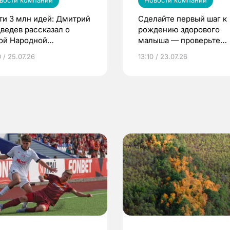
вости компаний
Новости компаний
ти 3 млн идей: Дмитрий
Сделайте первый шаг к
ведев рассказал о
рождению здорового
ой Народной
малыша — проверьте
грамме ЕР
репродуктивное здоров
 / 25.07.26
13:10 / 23.07.26
по ОМС!