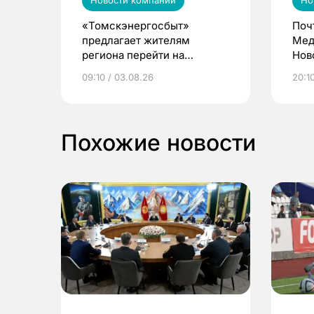
Новости компаний
Но
«Томскэнергосбыт»
Поч
предлагает жителям
Мед
региона перейти на
Нов
электронные квитанции и
про
09:10 / 03.08.26
20:10
выиграть призы
Похожие новости