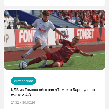
Интересное
КДВ из Томска обыграл «Темп» в Барнауле со
счетом 4:3
21:32 / 30.07.26