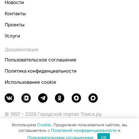
Новости
Контакты
Проекты
Услуги
Документация
Пользовательское соглашение
Политика конфиденциальности
Использование cookie
© 1997 – 2026 Городской портал Томск.ру.
Функционирует при финансовой поддержке
Используем
Cookie
. Продолжая пользоваться сайтом, вы
Министерства цифрового развития, связи и массовых
соглашаетесь с
Политикой конфиденциальности
и
коммуникаций Российской Федерации.
Пользовательским соглашением
.
OK