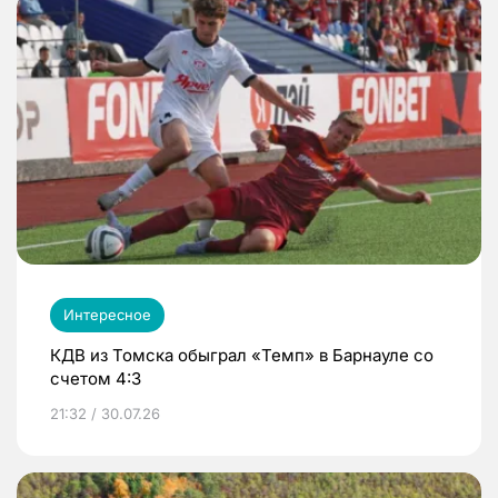
Интересное
КДВ из Томска обыграл «Темп» в Барнауле со
счетом 4:3
21:32 / 30.07.26