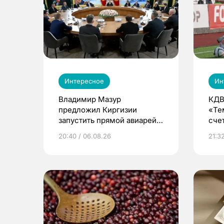
Интересное
Ин
Владимир Мазур
КДВ
предложил Киргизии
«Те
запустить прямой авиарейс
сче
из Томска
20:40 / 06.08.26
21:32