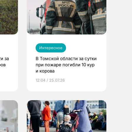
Интересное
и за
В Томской области за сутки
ров
при пожаре погибли 10 кур
и корова
12:04 / 25.07.26