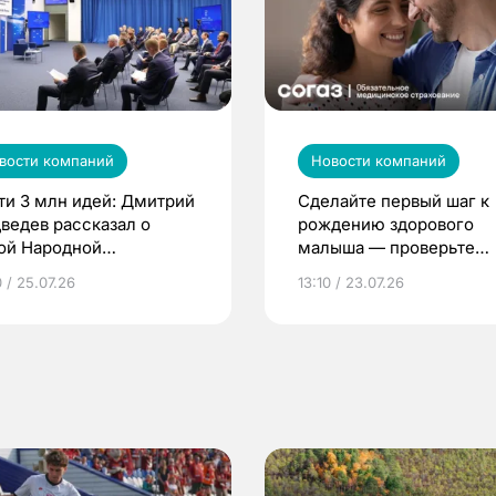
вости компаний
Новости компаний
ти 3 млн идей: Дмитрий
Сделайте первый шаг к
ведев рассказал о
рождению здорового
ой Народной
малыша — проверьте
грамме ЕР
репродуктивное здоров
 / 25.07.26
13:10 / 23.07.26
по ОМС!