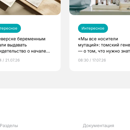
тересное
Интересное
еверске беременным
«Мы все носители
али выдавать
мутаций»: томский ген
идетельство о начале
— о том, что нужно знат
ни»
беременности
 / 21.07.26
08:30 / 17.07.26
Разделы
Документация