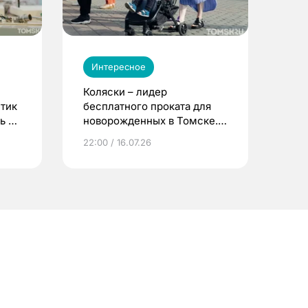
Интересное
Коляски – лидер
етик
бесплатного проката для
ь до
новорожденных в Томске.
Что еще берут родители?
22:00 / 16.07.26