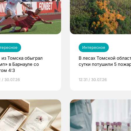
тересное
Интересное
 из Томска обыграл
В лесах Томской област
мп» в Барнауле со
сутки потушили 5 пожа
том 4:3
 / 30.07.26
12:31 / 30.07.26