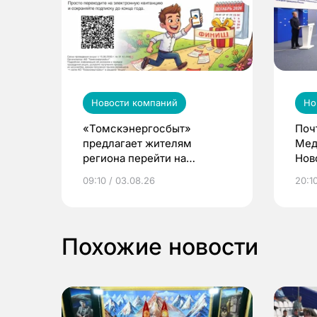
Новости компаний
Но
«Томскэнергосбыт»
Поч
предлагает жителям
Мед
региона перейти на
Нов
электронные квитанции и
про
09:10 / 03.08.26
20:10
выиграть призы
Похожие новости