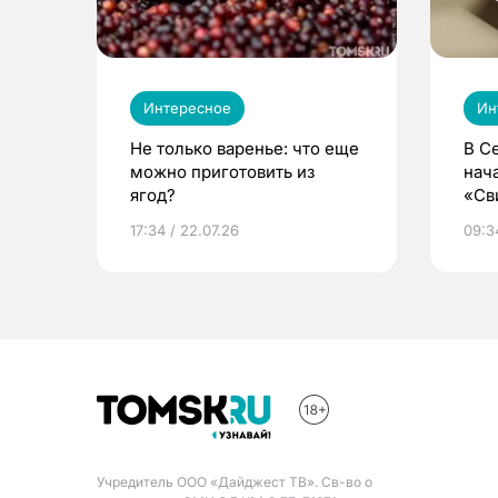
Интересное
Ин
Не только варенье: что еще
В С
можно приготовить из
нач
ягод?
«Св
жиз
17:34 / 22.07.26
09:34
Учредитель ООО «Дайджест ТВ». Св-во о