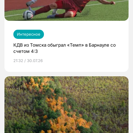
Интересное
КДВ из Томска обыграл «Темп» в Барнауле со
счетом 4:3
21:32 / 30.07.26