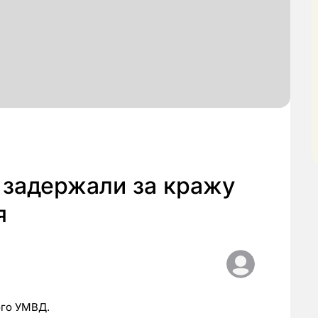
 задержали за кражу
я
ого УМВД.