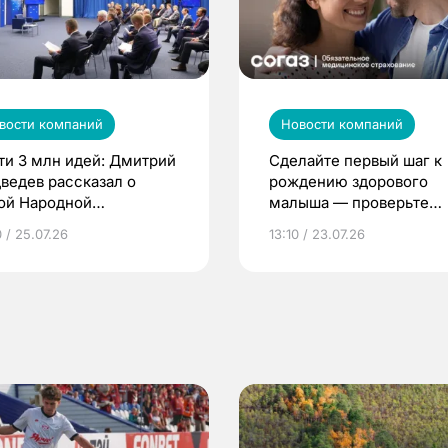
вости компаний
Новости компаний
ти 3 млн идей: Дмитрий
Сделайте первый шаг к
ведев рассказал о
рождению здорового
ой Народной
малыша — проверьте
грамме ЕР
репродуктивное здоров
 / 25.07.26
13:10 / 23.07.26
по ОМС!