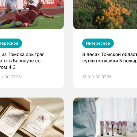
тересное
Интересное
 из Томска обыграл
В лесах Томской област
мп» в Барнауле со
сутки потушили 5 пожа
том 4:3
 / 30.07.26
12:31 / 30.07.26