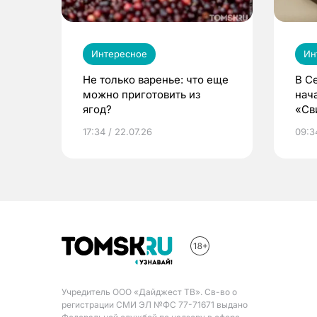
Интересное
Ин
Не только варенье: что еще
В С
можно приготовить из
нач
ягод?
«Св
жиз
17:34 / 22.07.26
09:34
Учредитель ООО «Дайджест ТВ». Св-во о
регистрации СМИ ЭЛ №ФС 77-71671 выдано