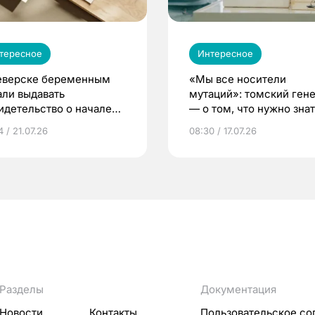
тересное
Интересное
еверске беременным
«Мы все носители
али выдавать
мутаций»: томский ген
идетельство о начале
— о том, что нужно знат
ни»
беременности
 / 21.07.26
08:30 / 17.07.26
Разделы
Документация
Новости
Контакты
Пользовательское со