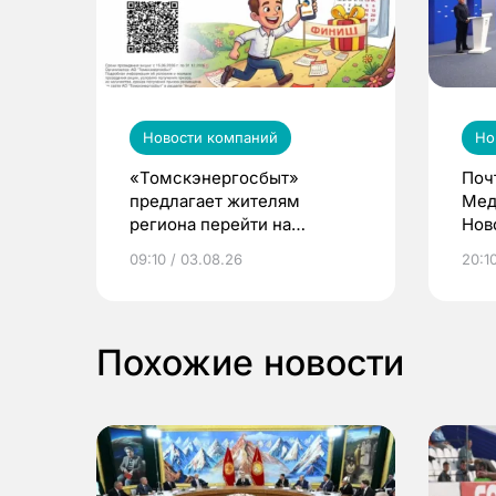
Новости компаний
Но
«Томскэнергосбыт»
Поч
предлагает жителям
Мед
региона перейти на
Нов
электронные квитанции и
про
09:10 / 03.08.26
20:10
выиграть призы
Похожие новости