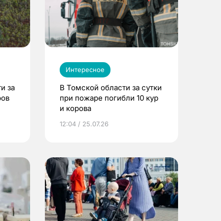
Интересное
и за
В Томской области за сутки
ров
при пожаре погибли 10 кур
и корова
12:04 / 25.07.26