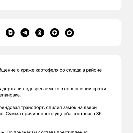
щение о краже картофеля со склада в районе
задержали подозреваемого в совершении кражи.
епановка.
рендовал транспорт, спилил замок на двери
еля. Сумма причиненного ущерба составила 36
цу. По признакам состава преступления