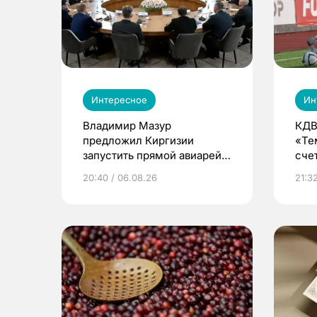
Интересное
Ин
Владимир Мазур
КДВ
предложил Киргизии
«Те
запустить прямой авиарейс
сче
из Томска
20:40 / 06.08.26
21:32