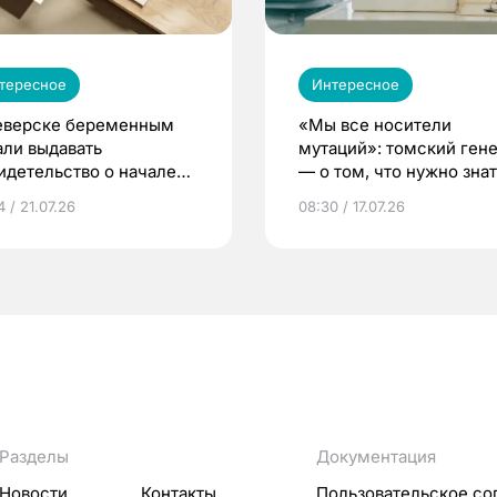
тересное
Интересное
еверске беременным
«Мы все носители
али выдавать
мутаций»: томский ген
идетельство о начале
— о том, что нужно знат
ни»
беременности
 / 21.07.26
08:30 / 17.07.26
Разделы
Документация
Новости
Контакты
Пользовательское со