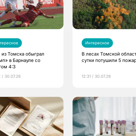
тересное
Интересное
 из Томска обыграл
В лесах Томской област
мп» в Барнауле со
сутки потушили 5 пожа
том 4:3
 / 30.07.26
12:31 / 30.07.26