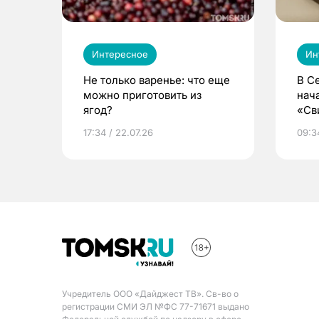
Интересное
Ин
Не только варенье: что еще
В С
можно приготовить из
нач
ягод?
«Св
жиз
17:34 / 22.07.26
09:34
Учредитель ООО «Дайджест ТВ». Св-во о
регистрации СМИ ЭЛ №ФС 77-71671 выдано