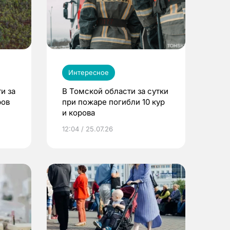
Интересное
и за
В Томской области за сутки
ров
при пожаре погибли 10 кур
и корова
12:04 / 25.07.26