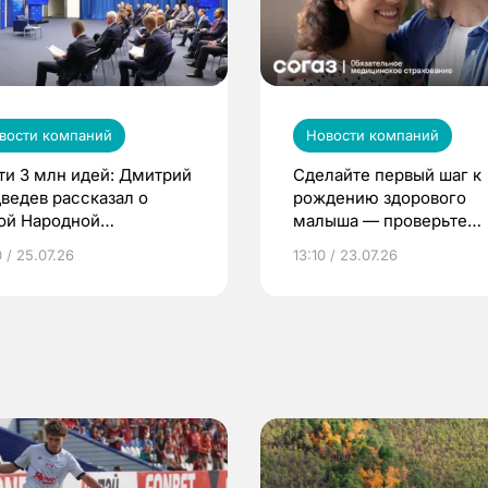
вости компаний
Новости компаний
ти 3 млн идей: Дмитрий
Сделайте первый шаг к
ведев рассказал о
рождению здорового
ой Народной
малыша — проверьте
грамме ЕР
репродуктивное здоров
 / 25.07.26
13:10 / 23.07.26
по ОМС!