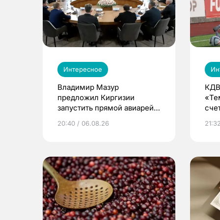
Интересное
Ин
Владимир Мазур
КДВ
предложил Киргизии
«Те
запустить прямой авиарейс
сче
из Томска
20:40 / 06.08.26
21:32