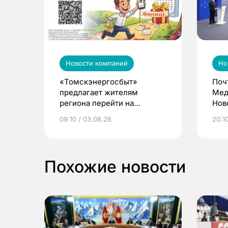
Новости компаний
Но
«Томскэнергосбыт»
Поч
предлагает жителям
Мед
региона перейти на
Нов
электронные квитанции и
про
09:10 / 03.08.26
20:10
выиграть призы
Похожие новости