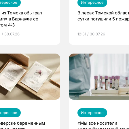
тересное
Интересное
 из Томска обыграл
В лесах Томской област
мп» в Барнауле со
сутки потушили 5 пожа
том 4:3
 / 30.07.26
12:31 / 30.07.26
тересное
Интересное
еверске беременным
«Мы все носители