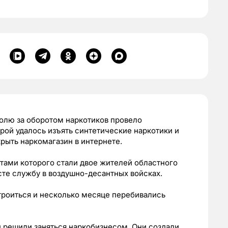
олю за оборотом наркотиков провело
орой удалось изъять синтетические наркотики и
рыть наркомагазин в интернете.
тами которого стали двое жителей областного
сте службу в воздушно-десантных войсках.
троиться и несколько месяце перебивались
и решили заняться наркобизнесом. Они создали