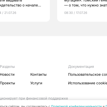
али выдавать
мутаций»: томский ген
идетельство о начале
— о том, что нужно знат
ни»
беременности
 / 21.07.26
08:30 / 17.07.26
Разделы
Документация
Новости
Контакты
Пользовательское со
Проекты
Услуги
Использование cooki
кционирует при финансовой поддержке
ссовых коммуникаций Российской Федерации.
аться сайтом, вы соглашаетесь с
Политикой конфиденциальности
и