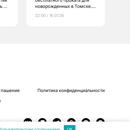
етик
бесплатного проката для
ь до
новорожденных в Томске.
Что еще берут родители?
22:00 / 16.07.26
глашение
Политика конфиденциальности
e
Пользовательским соглашением
.
OK