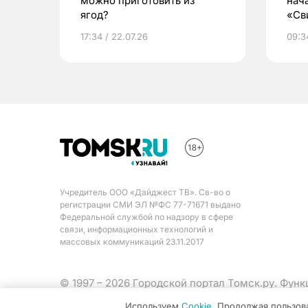
можно приготовить из
нач
ягод?
«Св
жиз
17:34 / 22.07.26
09:34
Учредитель ООО «Дайджест ТВ». Св-во о
регистрации СМИ ЭЛ №ФС 77-71671 выдано
Федеральной службой по надзору в сфере
связи, информационных технологий и
массовых коммуникаций 23.11.2017
© 1997 – 2026 Городской портал Томск.ру. Фун
Министерства цифрового развития, связи и ма
Используем
Cookie
. Продолжая пользов