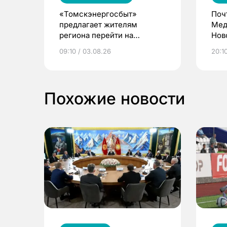
«Томскэнергосбыт»
Поч
предлагает жителям
Мед
региона перейти на
Нов
электронные квитанции и
про
09:10 / 03.08.26
20:10
выиграть призы
Похожие новости