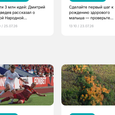
ти 3 млн идей: Дмитрий
Сделайте первый шаг к
ведев рассказал о
рождению здорового
ой Народной
малыша — проверьте
грамме ЕР
репродуктивное здоров
 / 25.07.26
13:10 / 23.07.26
по ОМС!