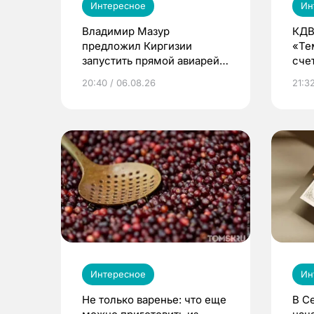
Интересное
Ин
Владимир Мазур
КДВ
предложил Киргизии
«Те
запустить прямой авиарейс
сче
из Томска
20:40 / 06.08.26
21:32
Интересное
Ин
Не только варенье: что еще
В С