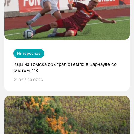
Интересное
КДВ из Томска обыграл «Темп» в Барнауле со
счетом 4:3
21:32 / 30.07.26