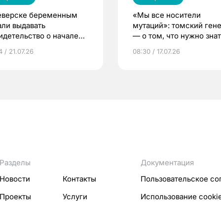
еверске беременным
«Мы все носители
али выдавать
мутаций»: томский ген
идетельство о начале
— о том, что нужно знат
ни»
беременности
 / 21.07.26
08:30 / 17.07.26
Разделы
Документация
Новости
Контакты
Пользовательское со
Проекты
Услуги
Использование cooki