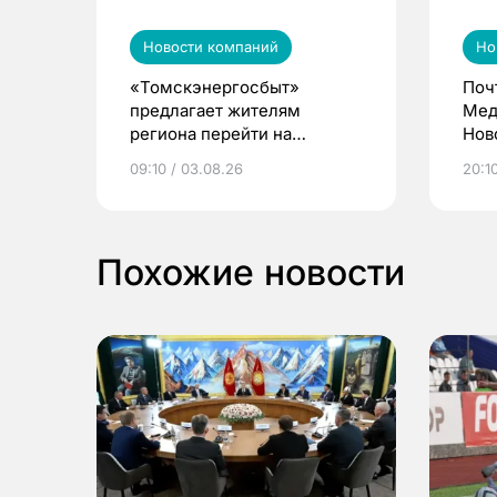
Новости компаний
Но
«Томскэнергосбыт»
Поч
предлагает жителям
Мед
региона перейти на
Нов
электронные квитанции и
про
09:10 / 03.08.26
20:10
выиграть призы
Похожие новости