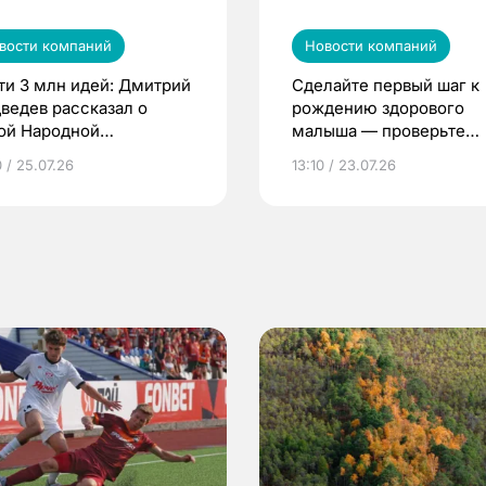
вости компаний
Новости компаний
ти 3 млн идей: Дмитрий
Сделайте первый шаг к
ведев рассказал о
рождению здорового
ой Народной
малыша — проверьте
грамме ЕР
репродуктивное здоров
 / 25.07.26
13:10 / 23.07.26
по ОМС!