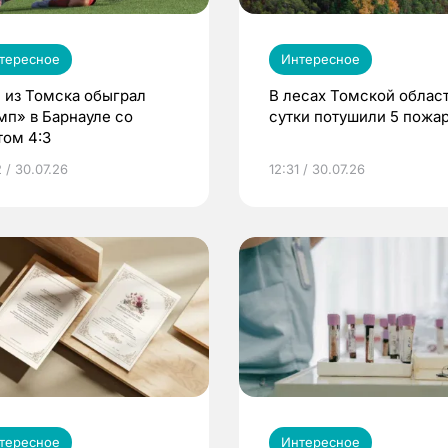
тересное
Интересное
 из Томска обыграл
В лесах Томской област
мп» в Барнауле со
сутки потушили 5 пожа
том 4:3
 / 30.07.26
12:31 / 30.07.26
тересное
Интересное