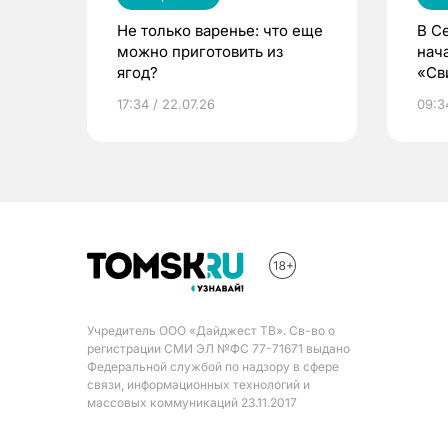
Не только варенье: что еще
В С
можно приготовить из
нач
ягод?
«Св
жиз
17:34 / 22.07.26
09:34
Учредитель ООО «Дайджест ТВ». Св-во о
регистрации СМИ ЭЛ №ФС 77-71671 выдано
Федеральной службой по надзору в сфере
связи, информационных технологий и
массовых коммуникаций 23.11.2017