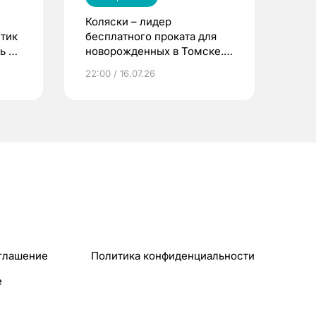
Коляски – лидер
етик
бесплатного проката для
ь до
новорожденных в Томске.
Что еще берут родители?
22:00 / 16.07.26
глашение
Политика конфиденциальности
e