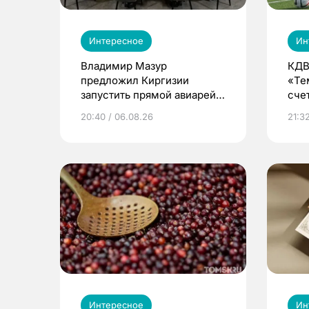
Интересное
Ин
Владимир Мазур
КДВ
предложил Киргизии
«Те
запустить прямой авиарейс
сче
из Томска
20:40 / 06.08.26
21:32
Интересное
Ин