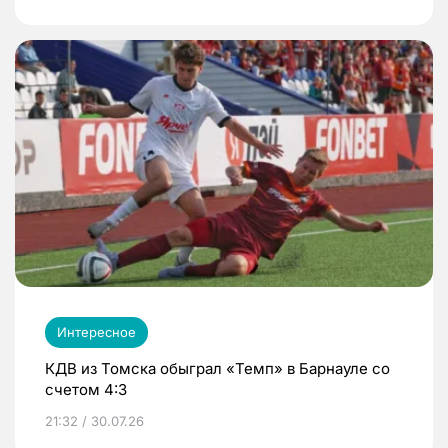
Интересное
КДВ из Томска обыграл «Темп» в Барнауле со
счетом 4:3
21:32 / 30.07.26