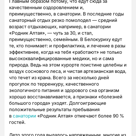
Главным образом потому, что едут сюда за
качественным оздоровлением и,
преимущественно, в санатории. В последние годы
санаторный отдых резко помолодел — средний
возраст отдыхающих, например, в санатории
«Родник Алтая», — чуть за 30, и стал,
преимущественно, семейным. В Белокуриху едут
те, кто понимает: и профилактика, и лечение в разы
эффективнее, когда на тебя «работают» не только
высококвалифицированные медики, но и сама
природа. Ведь на этом курорте поистине целебны и
воздух соснового леса, и чистая артезианская вода,
что течет из крана. Всего за несколько дней
прогулок по терренкуру, качественного
экологичного питания и здорового сна организм
хорошо восстанавливается, а признаки «болезней
большого города» уходят. Долгоиграющие
положительные результаты пребывания
в
санатории
«Родник Алтая» отмечают более 90 %
гостей.
Лето этого года выдалось напряженным, многие из