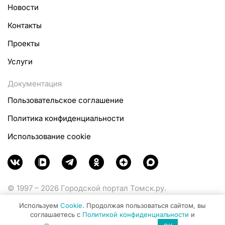
Новости
Контакты
Проекты
Услуги
Документация
Пользовательское соглашение
Политика конфиденциальности
Использование cookie
© 1997 – 2026 Городской портал Томск.ру.
Функционирует при финансовой поддержке
Используем
Cookie
. Продолжая пользоваться сайтом, вы
Министерства цифрового развития, связи и массовых
соглашаетесь с
Политикой конфиденциальности
и
коммуникаций Российской Федерации.