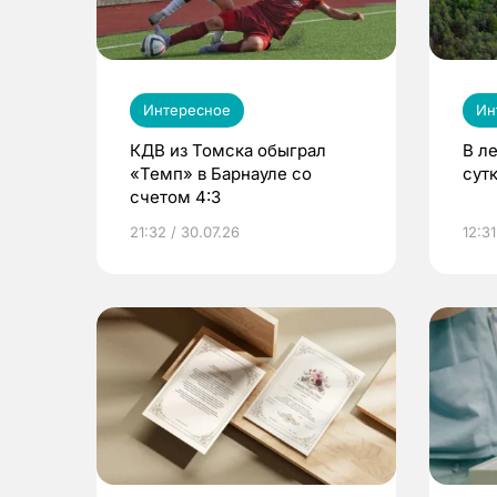
Интересное
Ин
КДВ из Томска обыграл
В л
«Темп» в Барнауле со
сут
счетом 4:3
21:32 / 30.07.26
12:31