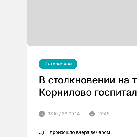
Интересное
В столкновении на 
Корнилово госпита
17:10 / 23.09.14
2945
ДТП произошло вчера вечером.