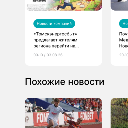
Новости компаний
Но
«Томскэнергосбыт»
Поч
предлагает жителям
Мед
региона перейти на
Нов
электронные квитанции и
про
09:10 / 03.08.26
20:10
выиграть призы
Похожие новости