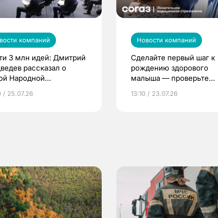
вости компаний
Новости компаний
ти 3 млн идей: Дмитрий
Сделайте первый шаг к
ведев рассказал о
рождению здорового
ой Народной
малыша — проверьте
грамме ЕР
репродуктивное здоров
 / 25.07.26
13:10 / 23.07.26
по ОМС!