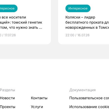
тересное
Интересное
 все носители
Коляски – лидер
аций»: томский генетик
бесплатного проката дл
том, что нужно знать до
новорожденных в Томск
еменности
Что еще берут родител
 / 17.07.26
22:00 / 16.07.26
Разделы
Документация
Новости
Контакты
Пользовательское со
Проекты
Услуги
Использование cooki