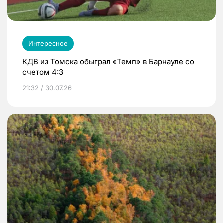
Интересное
КДВ из Томска обыграл «Темп» в Барнауле со
счетом 4:3
21:32 / 30.07.26