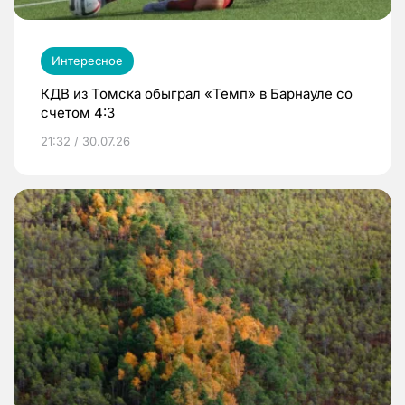
Интересное
КДВ из Томска обыграл «Темп» в Барнауле со
счетом 4:3
21:32 / 30.07.26