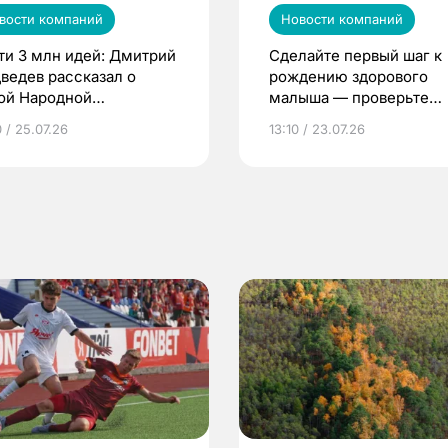
вости компаний
Новости компаний
ти 3 млн идей: Дмитрий
Сделайте первый шаг к
ведев рассказал о
рождению здорового
ой Народной
малыша — проверьте
грамме ЕР
репродуктивное здоров
 / 25.07.26
13:10 / 23.07.26
по ОМС!