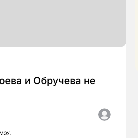
юева и Обручева не
СМЭУ.