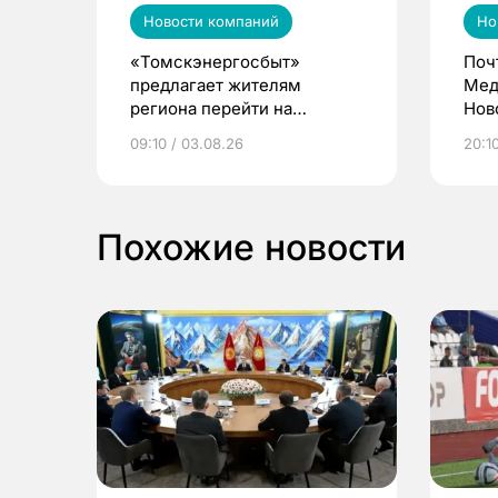
Новости компаний
Но
«Томскэнергосбыт»
Поч
предлагает жителям
Мед
региона перейти на
Нов
электронные квитанции и
про
09:10 / 03.08.26
20:10
выиграть призы
Похожие новости