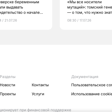
еверске беременным
«Мы все носители
али выдавать
мутаций»: томский ген
идетельство о начале
— о том, что нужно знат
ни»
беременности
 / 21.07.26
08:30 / 17.07.26
Разделы
Документация
Новости
Контакты
Пользовательское со
Проекты
Услуги
Использование cooki
кционирует при финансовой поддержке