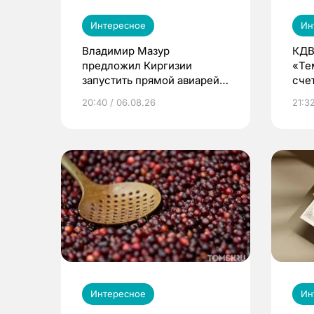
Интересное
Ин
Владимир Мазур
КДВ
предложил Киргизии
«Те
запустить прямой авиарейс
сче
из Томска
20:40 / 06.08.26
21:32
Интересное
Ин