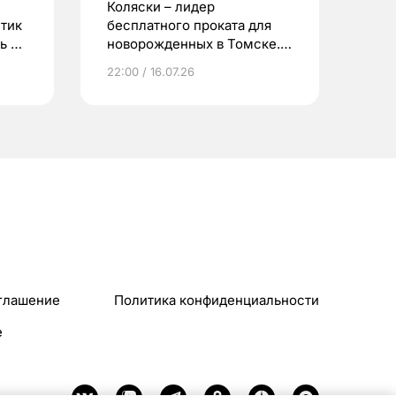
Коляски – лидер
етик
бесплатного проката для
ь до
новорожденных в Томске.
Что еще берут родители?
22:00 / 16.07.26
глашение
Политика конфиденциальности
e