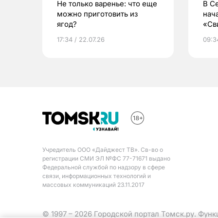
Не только варенье: что еще
В С
можно приготовить из
нач
ягод?
«Св
жиз
17:34 / 22.07.26
09:34
Учредитель ООО «Дайджест ТВ». Св-во о
регистрации СМИ ЭЛ №ФС 77-71671 выдано
Федеральной службой по надзору в сфере
связи, информационных технологий и
массовых коммуникаций 23.11.2017
© 1997 – 2026 Городской портал Томск.ру. Фун