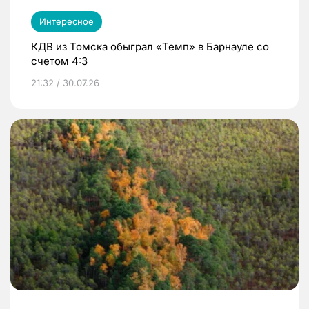
Интересное
КДВ из Томска обыграл «Темп» в Барнауле со
счетом 4:3
21:32 / 30.07.26