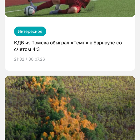
Интересное
КДВ из Томска обыграл «Темп» в Барнауле со
счетом 4:3
21:32 / 30.07.26