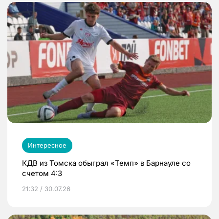
Интересное
КДВ из Томска обыграл «Темп» в Барнауле со
счетом 4:3
21:32 / 30.07.26