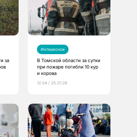
Интересное
и за
В Томской области за сутки
ров
при пожаре погибли 10 кур
и корова
12:04 / 25.07.26