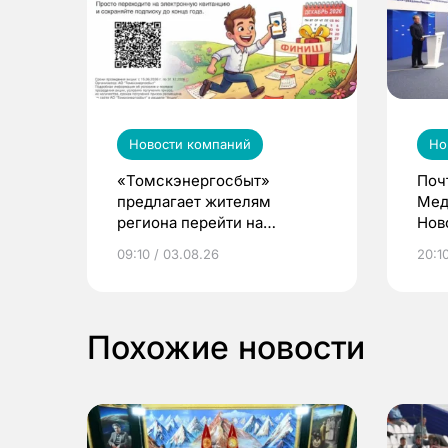
Новости компаний
Но
«Томскэнергосбыт»
Поч
предлагает жителям
Мед
региона перейти на
Нов
электронные квитанции и
про
09:10 / 03.08.26
20:10
выиграть призы
Похожие новости