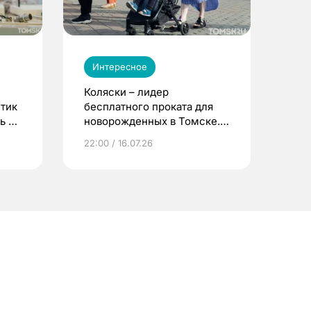
Интересное
Коляски – лидер
етик
бесплатного проката для
ь до
новорожденных в Томске.
Что еще берут родители?
22:00 / 16.07.26