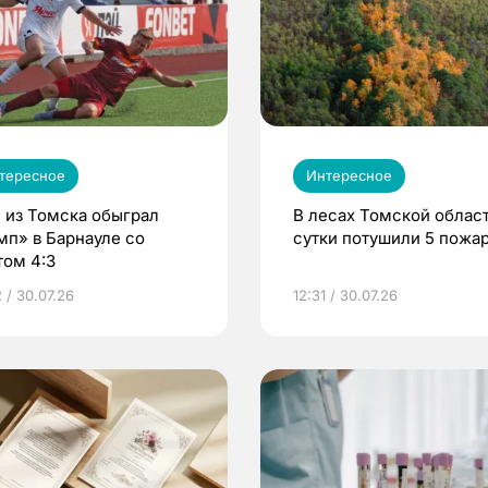
тересное
Интересное
 из Томска обыграл
В лесах Томской област
мп» в Барнауле со
сутки потушили 5 пожа
том 4:3
 / 30.07.26
12:31 / 30.07.26