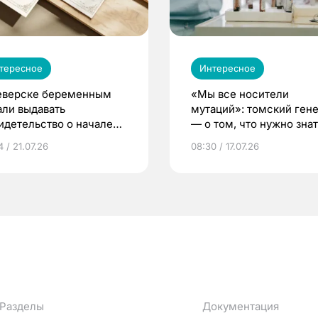
тересное
Интересное
еверске беременным
«Мы все носители
али выдавать
мутаций»: томский ген
идетельство о начале
— о том, что нужно знат
ни»
беременности
 / 21.07.26
08:30 / 17.07.26
Разделы
Документация