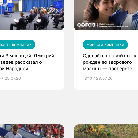
вости компаний
Новости компаний
ти 3 млн идей: Дмитрий
Сделайте первый шаг к
ведев рассказал о
рождению здорового
ой Народной
малыша — проверьте
грамме ЕР
репродуктивное здоров
 / 25.07.26
13:10 / 23.07.26
по ОМС!