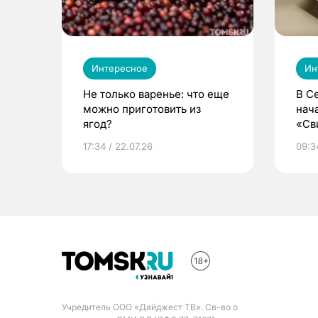
Интересное
Ин
Не только варенье: что еще
В С
можно приготовить из
нач
ягод?
«Св
жиз
17:34 / 22.07.26
09:34
Учредитель ООО «Дайджест ТВ». Св-во о