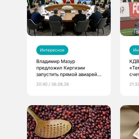
Интересное
Ин
Владимир Мазур
КДВ
предложил Киргизии
«Те
запустить прямой авиарейс
сче
из Томска
20:40 / 06.08.26
21:32