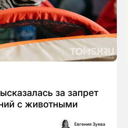
ысказалась за запрет
ний с животными
Евгения Зуева