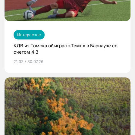
Интересное
КДВ из Томска обыграл «Темп» в Барнауле со
счетом 4:3
21:32 / 30.07.26