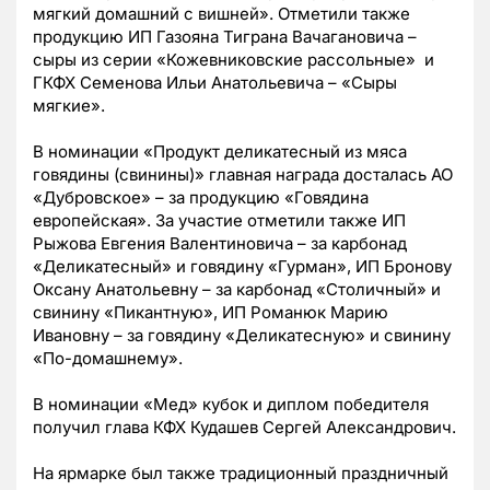
мягкий домашний с вишней». Отметили также
продукцию ИП Газояна Тиграна Вачагановича –
сыры из серии «Кожевниковские рассольные» и
ГКФХ Семенова Ильи Анатольевича – «Сыры
мягкие».
В номинации «Продукт деликатесный из мяса
говядины (свинины)» главная награда досталась АО
«Дубровское» – за продукцию «Говядина
европейская». За участие отметили также ИП
Рыжова Евгения Валентиновича – за карбонад
«Деликатесный» и говядину «Гурман», ИП Бронову
Оксану Анатольевну – за карбонад «Столичный» и
свинину «Пикантную», ИП Романюк Марию
Ивановну – за говядину «Деликатесную» и свинину
«По-домашнему».
В номинации «Мед» кубок и диплом победителя
получил глава КФХ Кудашев Сергей Александрович.
На ярмарке был также традиционный праздничный