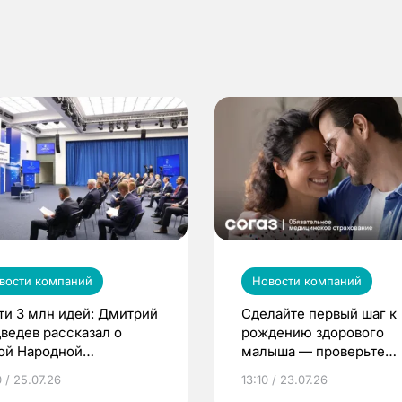
вости компаний
Новости компаний
ти 3 млн идей: Дмитрий
Сделайте первый шаг к
ведев рассказал о
рождению здорового
ой Народной
малыша — проверьте
грамме ЕР
репродуктивное здоров
 / 25.07.26
13:10 / 23.07.26
по ОМС!