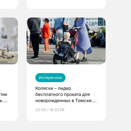
Интересное
Коляски – лидер
етик
бесплатного проката для
ь до
новорожденных в Томске.
Что еще берут родители?
22:00 / 16.07.26