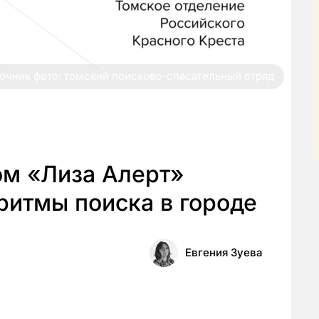
очник фото: томский поисково-спасательный отряд
ом «Лиза Алерт»
ритмы поиска в городе
Евгения Зуева