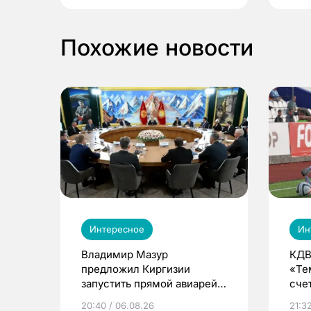
Похожие новости
Интересное
Ин
Владимир Мазур
КДВ
предложил Киргизии
«Те
запустить прямой авиарейс
сче
из Томска
20:40 / 06.08.26
21:32