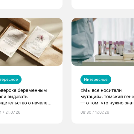
тересное
Интересное
еверске беременным
«Мы все носители
али выдавать
мутаций»: томский ген
идетельство о начале
— о том, что нужно знат
ни»
беременности
 / 21.07.26
08:30 / 17.07.26