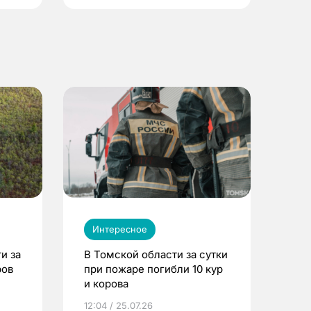
Интересное
и за
В Томской области за сутки
ров
при пожаре погибли 10 кур
и корова
12:04 / 25.07.26