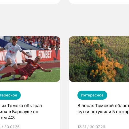
тересное
Интересное
 из Томска обыграл
В лесах Томской област
мп» в Барнауле со
сутки потушили 5 пожа
том 4:3
 / 30.07.26
12:31 / 30.07.26