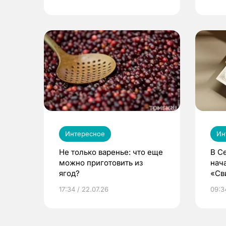
Интересное
Ин
Не только варенье: что еще
В С
можно приготовить из
нач
ягод?
«Св
жиз
17:34 / 22.07.26
09:34