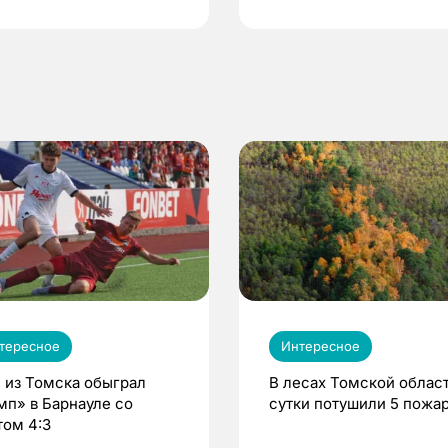
по ОМС!
тересное
Интересное
 из Томска обыграл
В лесах Томской област
мп» в Барнауле со
сутки потушили 5 пожа
том 4:3