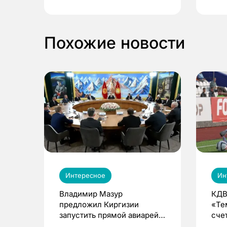
выиграть призы
Похожие новости
Интересное
Ин
Владимир Мазур
КДВ
предложил Киргизии
«Те
запустить прямой авиарейс
сче
из Томска