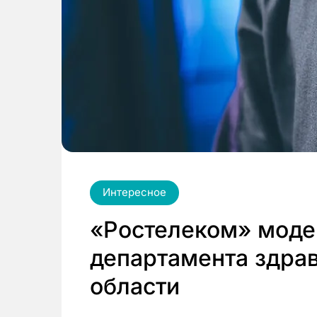
Интересное
«Ростелеком» мод
департамента здра
области