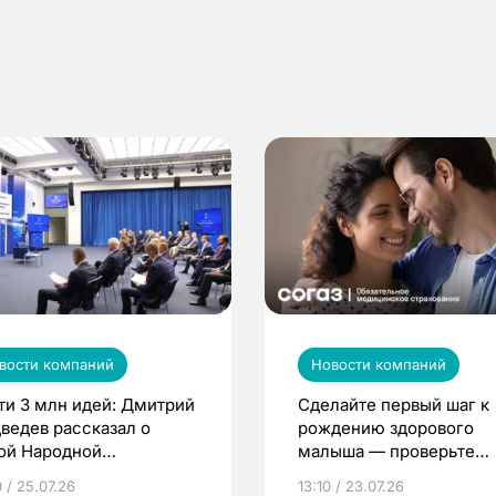
вости компаний
Новости компаний
ти 3 млн идей: Дмитрий
Сделайте первый шаг к
ведев рассказал о
рождению здорового
ой Народной
малыша — проверьте
грамме ЕР
репродуктивное здоров
 / 25.07.26
13:10 / 23.07.26