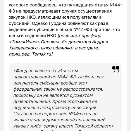
которого сообщалось, что пятнадцатая статья №44-
ФЗ не предусматривает случая осуществления
закупок НКО, являющимися получателями
субсидий. Однако Гурдина обвиняют как раз в
выделении субсидии в обход №44-ФЗ при том, что
деньги выделяли НКО
[речь идет про фонд
«ТомскИнвестСервис». Ее директора Андрея
Хващевского также обвиняют в растрате, —
прим.ред. Tomsk.ru]
.
«
Фонд не является субъектом
правоотношений по №44-ФЗ. На фонд как
получателя субсидии вообще этот
федеральный закон не распространяется,
поскольку он не является субъектом
правоотношений. Кроме этого,фонд не
подчинялся департаменту инвестиций.
Согласно распоряжению №14-ра он не
является подведомственной организацией
какому-либо органу власти Томской области»
,