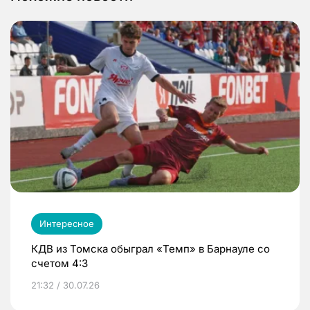
Интересное
КДВ из Томска обыграл «Темп» в Барнауле со
счетом 4:3
21:32 / 30.07.26