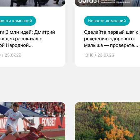
вости компаний
Новости компаний
ти 3 млн идей: Дмитрий
Сделайте первый шаг к
ведев рассказал о
рождению здорового
ой Народной
малыша — проверьте
грамме ЕР
репродуктивное здоров
 / 25.07.26
13:10 / 23.07.26
по ОМС!