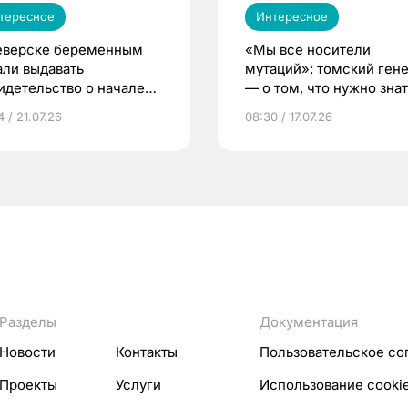
тересное
Интересное
еверске беременным
«Мы все носители
али выдавать
мутаций»: томский ген
идетельство о начале
— о том, что нужно знат
ни»
беременности
 / 21.07.26
08:30 / 17.07.26
Разделы
Документация
Новости
Контакты
Пользовательское со
Проекты
Услуги
Использование cooki