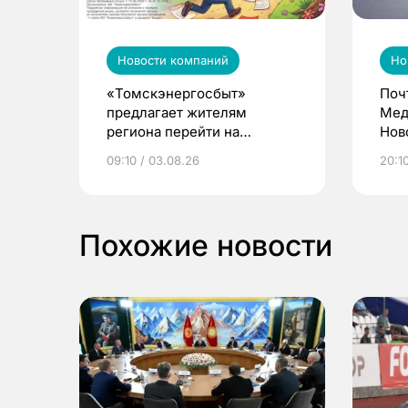
Новости компаний
Но
«Томскэнергосбыт»
Поч
предлагает жителям
Мед
региона перейти на
Нов
электронные квитанции и
про
09:10 / 03.08.26
20:10
выиграть призы
Похожие новости