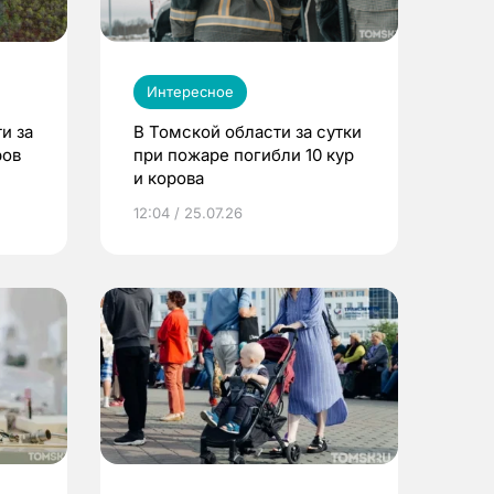
Интересное
и за
В Томской области за сутки
ров
при пожаре погибли 10 кур
и корова
12:04 / 25.07.26