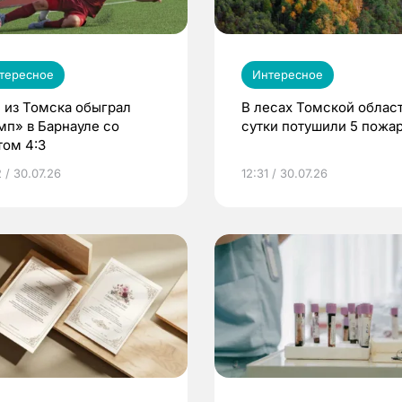
тересное
Интересное
 из Томска обыграл
В лесах Томской област
мп» в Барнауле со
сутки потушили 5 пожа
том 4:3
 / 30.07.26
12:31 / 30.07.26