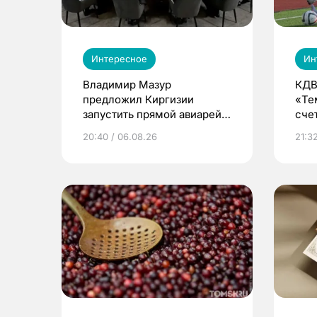
Интересное
Ин
Владимир Мазур
КДВ
предложил Киргизии
«Те
запустить прямой авиарейс
сче
из Томска
20:40 / 06.08.26
21:32