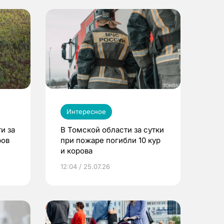
Интересное
и за
В Томской области за сутки
ров
при пожаре погибли 10 кур
и корова
12:04 / 25.07.26