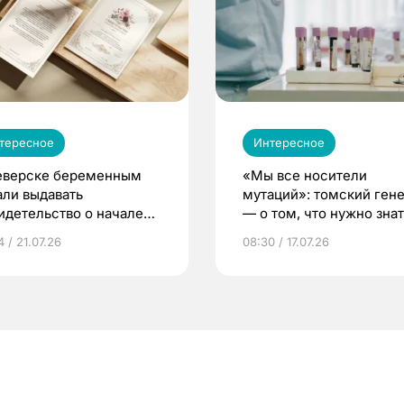
тересное
Интересное
еверске беременным
«Мы все носители
али выдавать
мутаций»: томский ген
идетельство о начале
— о том, что нужно знат
ни»
беременности
 / 21.07.26
08:30 / 17.07.26