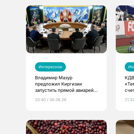
Интересное
Ин
Владимир Мазур
КДВ
предложил Киргизии
«Те
запустить прямой авиарейс
сче
из Томска
20:40 / 06.08.26
21:32