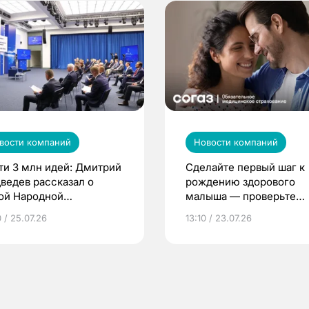
вости компаний
Новости компаний
ти 3 млн идей: Дмитрий
Сделайте первый шаг к
ведев рассказал о
рождению здорового
ой Народной
малыша — проверьте
грамме ЕР
репродуктивное здоров
 / 25.07.26
13:10 / 23.07.26
по ОМС!