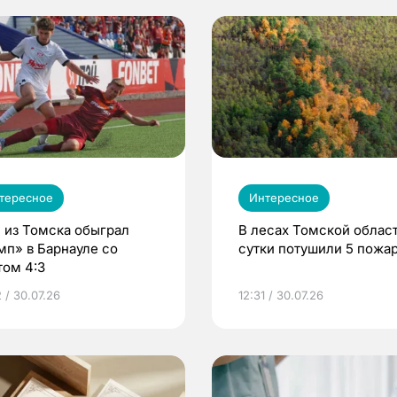
тересное
Интересное
 из Томска обыграл
В лесах Томской област
мп» в Барнауле со
сутки потушили 5 пожа
том 4:3
 / 30.07.26
12:31 / 30.07.26