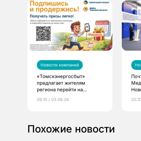
Новости компаний
Но
«Томскэнергосбыт»
Поч
предлагает жителям
Мед
региона перейти на
Нов
электронные квитанции и
про
09:10 / 03.08.26
20:10
выиграть призы
Похожие новости