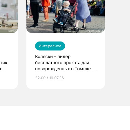
Интересное
Коляски – лидер
етик
бесплатного проката для
ь до
новорожденных в Томске.
Что еще берут родители?
22:00 / 16.07.26