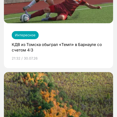
Интересное
КДВ из Томска обыграл «Темп» в Барнауле со
счетом 4:3
21:32 / 30.07.26