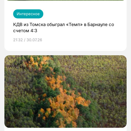
Интересное
КДВ из Томска обыграл «Темп» в Барнауле со
счетом 4:3
21:32 / 30.07.26