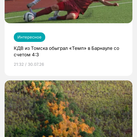
Интересное
КДВ из Томска обыграл «Темп» в Барнауле со
счетом 4:3
21:32 / 30.07.26