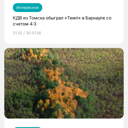
Интересное
КДВ из Томска обыграл «Темп» в Барнауле со
счетом 4:3
21:32 / 30.07.26