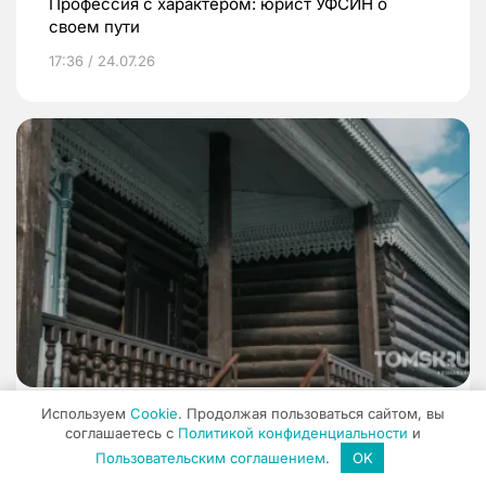
Профессия с характером: юрист УФСИН о
своем пути
17:36 / 24.07.26
Используем
Cookie
. Продолжая пользоваться сайтом, вы
соглашаетесь с
Политикой конфиденциальности
и
Интервью
Пользовательским соглашением
.
OK
Деревянное наследие Томска: что удалось