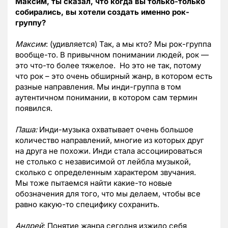
Максим, ты сказал, что когда вы только-только
собирались, вы хотели создать именно рок-
группу?
Максим
: (удивляется) Так, а мы кто? Мы рок-группа
вообще-то. В привычном понимании людей, рок —
это что-то более тяжелое. Но это не так, потому
что рок – это очень обширный жанр, в котором есть
разные направления. Мы инди-группа в том
аутентичном понимании, в котором сам термин
появился.
Паша:
Инди-музыка охватывает очень большое
количество направлений, многие из которых друг
на друга не похожи. Инди стала ассоциироваться
не столько с независимой от лейбла музыкой,
сколько с определенным характером звучания.
Мы тоже пытаемся найти какие-то новые
обозначения для того, что мы делаем, чтобы все
равно какую-то специфику сохранить.
Андрей
: Понятие жанра сегодня изжило себя