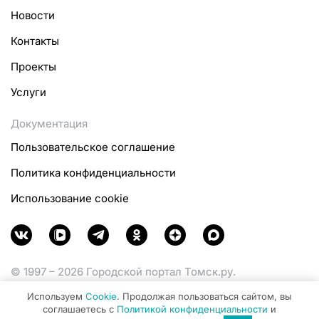
Новости
Контакты
Проекты
Услуги
Документация
Пользовательское соглашение
Политика конфиденциальности
Использование cookie
© 1997 – 2026 Городской портал Томск.ру.
Функционирует при финансовой поддержке
Используем
Cookie
. Продолжая пользоваться сайтом, вы
Министерства цифрового развития, связи и массовых
соглашаетесь с
Политикой конфиденциальности
и
коммуникаций Российской Федерации.