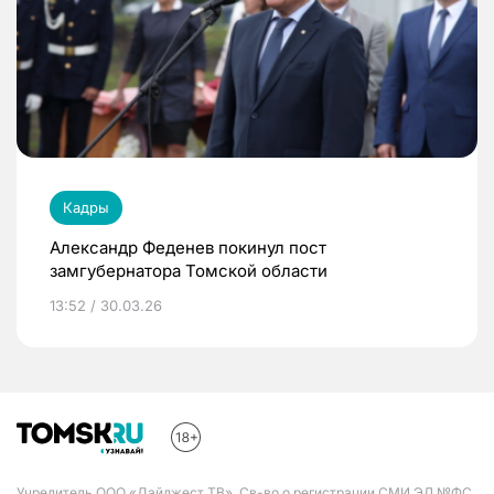
Кадры
Александр Феденев покинул пост
замгубернатора Томской области
13:52 / 30.03.26
Учредитель ООО «Дайджест ТВ». Св-во о регистрации СМИ ЭЛ №ФС