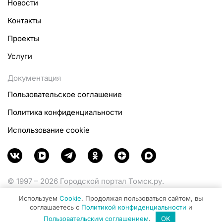
Новости
Контакты
Проекты
Услуги
Документация
Пользовательское соглашение
Политика конфиденциальности
Использование cookie
© 1997 – 2026 Городской портал Томск.ру.
Функционирует при финансовой поддержке
Используем
Cookie
. Продолжая пользоваться сайтом, вы
Министерства цифрового развития, связи и массовых
соглашаетесь с
Политикой конфиденциальности
и
коммуникаций Российской Федерации.
Пользовательским соглашением
.
OK