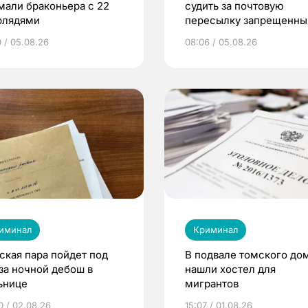
мали браконьера с 22
судить за почтовую
рлядями
пересылку запрещенны
веществ в Томск
0 / 05.08.26
08:06 / 05.08.26
иминал
Криминал
ская пара пойдет под
В подвале томского до
 за ночной дебош в
нашли хостел для
ьнице
мигрантов
0 / 02.08.26
15:07 / 01.08.26