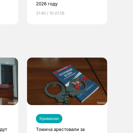
2026 году
ье
21:40 / 10.07.26
Криминал
дут
Томича арестовали за