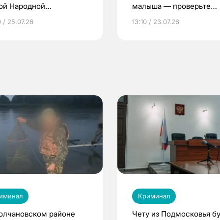
ой Народной
малыша — проверьте
грамме ЕР
репродуктивное здоров
 / 25.07.26
13:10 / 23.07.26
по ОМС!
иминал
Криминал
олчановском районе
Чету из Подмосковья бу