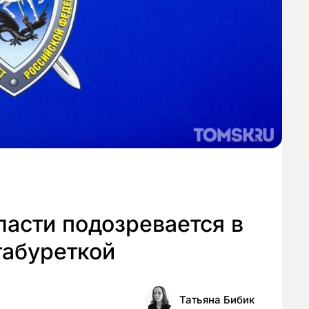
асти подозревается в
табуреткой
Татьяна Бибик