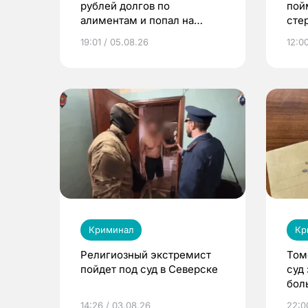
рублей долгов по
пой
алиментам и попал на
сте
принудительные работы
19:01 / 05.08.26
12:0
Криминал
Кр
Религиозный экстремист
Том
пойдет под суд в Северске
суд
бол
14:26 / 03.08.26
22:0