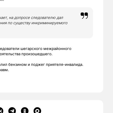
ает, на допросе следователю дал
ания по существу инкриминируемого
ледователи шегарского межрайонного
тоятельства произошедшего.
блил бензином и поджег приятеля-инвалида.
равм.