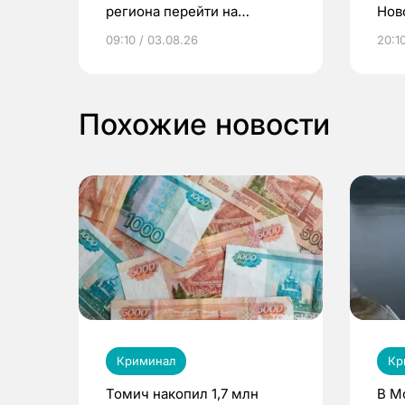
региона перейти на
Нов
электронные квитанции и
про
09:10 / 03.08.26
20:10
выиграть призы
Похожие новости
Криминал
Кр
Томич накопил 1,7 млн
В М