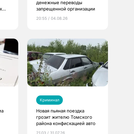
денежные переводы
х
запрещенной организации
20:55 / 04.08.26
Криминал
ма
Новая пьяная поездка
грозит жителю Томского
района конфискацией авто
21:03 / 31.07.26