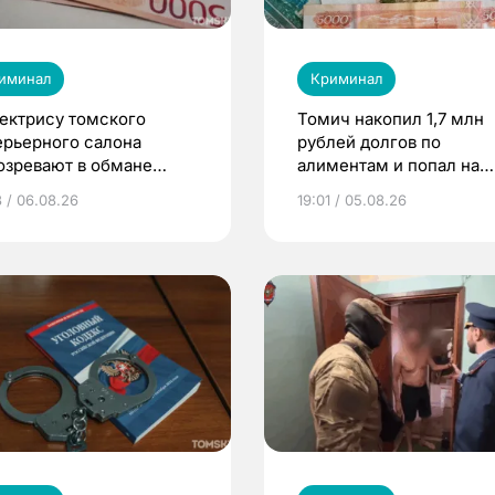
иминал
Криминал
ектрису томского
Томич накопил 1,7 млн
ерьерного салона
рублей долгов по
озревают в обмане
алиментам и попал на
ентов на 4 млн рублей
принудительные работ
3 / 06.08.26
19:01 / 05.08.26