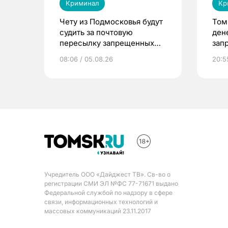
Криминал
Кр
Чету из Подмосковья будут
Том
судить за почтовую
ден
пересылку запрещенных
зап
веществ в Томск
08:06 / 05.08.26
20:5
Учредитель ООО «Дайджест ТВ». Св-во о
регистрации СМИ ЭЛ №ФС 77-71671 выдано
Федеральной службой по надзору в сфере
связи, информационных технологий и
массовых коммуникаций 23.11.2017