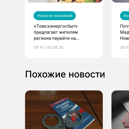
Новости компаний
Но
«Томскэнергосбыт»
Поч
предлагает жителям
Мед
региона перейти на
Нов
электронные квитанции и
про
09:10 / 03.08.26
20:10
выиграть призы
Похожие новости