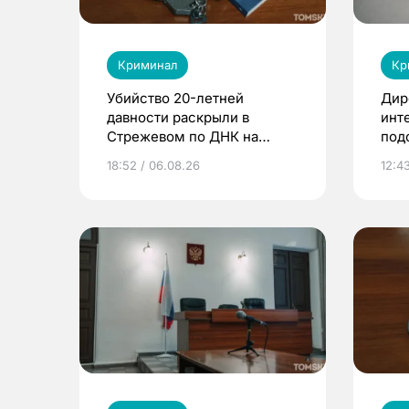
Криминал
Кр
Убийство 20-летней
Дир
давности раскрыли в
инт
Стрежевом по ДНК на
под
окурке
кли
18:52 / 06.08.26
12:4