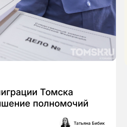
миграции Томска
ышение полномочий
Татьяна Бибик