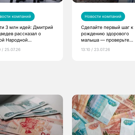
вости компаний
Новости компаний
ти 3 млн идей: Дмитрий
Сделайте первый шаг к
ведев рассказал о
рождению здорового
ой Народной
малыша — проверьте
грамме ЕР
репродуктивное здоров
 / 25.07.26
13:10 / 23.07.26
по ОМС!