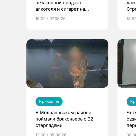
незаконной продаже
дав
алкоголя и сигарет на
Стр
сумму более 2,9 млн
оку
19:02 / 07.08.26
18:5
рублей
Криминал
Кр
В Молчановском районе
Чет
поймали браконьера с 22
суд
стерлядями
пер
вещ
12:00 / 05.08.26
08:0