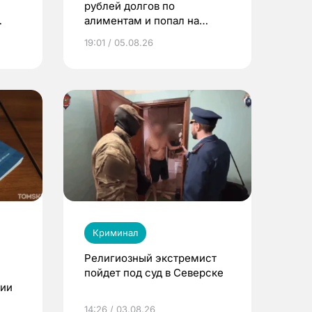
рублей долгов по
алиментам и попал на
ей
принудительные работы
19:01 / 05.08.26
Криминал
Религиозный экстремист
пойдет под суд в Северске
ции
14:26 / 03.08.26