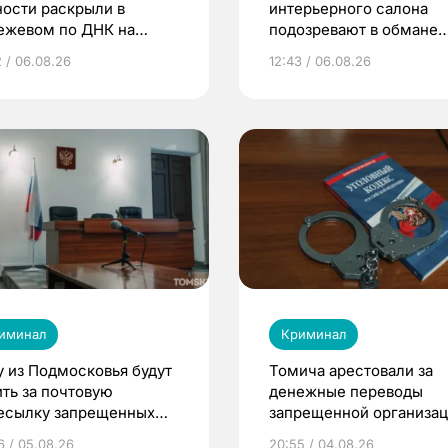
ности раскрыли в
интерьерного салона
ежевом по ДНК на
подозревают в обмане
рке
клиентов на 4 млн рубл
2 / 06.08.26
12:43 / 06.08.26
иминал
Криминал
у из Подмосковья будут
Томича арестовали за
ить за почтовую
денежные переводы
есылку запрещенных
запрещенной организа
еств в Томск
6 / 05.08.26
20:55 / 04.08.26