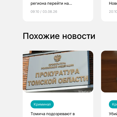
региона перейти на
Нов
электронные квитанции и
про
09:10 / 03.08.26
20:10
выиграть призы
Похожие новости
Криминал
Кр
Томича подозревают в
Уби