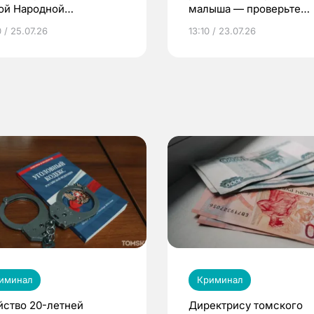
ой Народной
малыша — проверьте
грамме ЕР
репродуктивное здоров
 / 25.07.26
13:10 / 23.07.26
по ОМС!
иминал
Криминал
йство 20-летней
Директрису томского