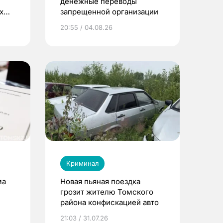
денежные переводы
х
запрещенной организации
20:55 / 04.08.26
Криминал
ма
Новая пьяная поездка
грозит жителю Томского
района конфискацией авто
21:03 / 31.07.26