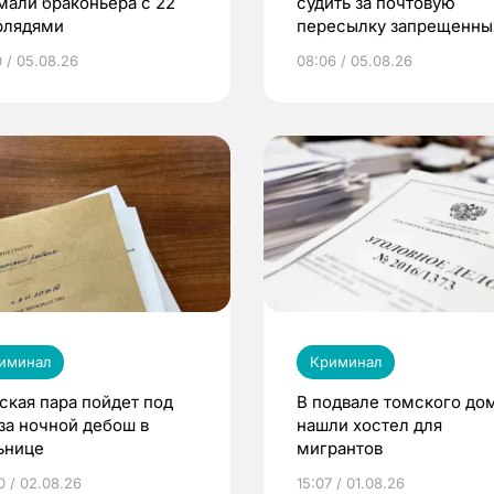
мали браконьера с 22
судить за почтовую
рлядями
пересылку запрещенны
веществ в Томск
0 / 05.08.26
08:06 / 05.08.26
иминал
Криминал
ская пара пойдет под
В подвале томского до
 за ночной дебош в
нашли хостел для
ьнице
мигрантов
0 / 02.08.26
15:07 / 01.08.26