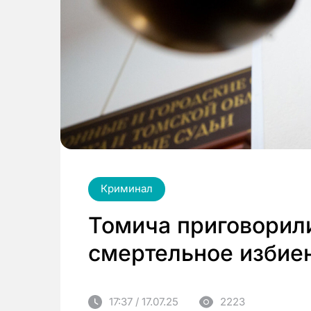
Криминал
Томича приговорили
смертельное избиен
17:37 / 17.07.25
2223