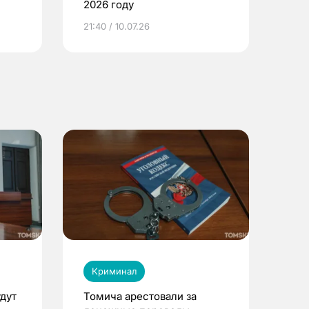
2026 году
ье
21:40 / 10.07.26
Криминал
дут
Томича арестовали за