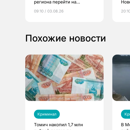
региона перейти на
Нов
электронные квитанции и
про
09:10 / 03.08.26
20:10
выиграть призы
Похожие новости
Криминал
Кр
Томич накопил 1,7 млн
В М