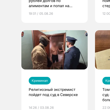
рублей долгов по
пой
алиментам и попал на
сте
принудительные работы
19:01 / 05.08.26
12:0
Криминал
Кр
Религиозный экстремист
Том
пойдет под суд в Северске
суд
бол
14:26 / 03.08.26
22:0