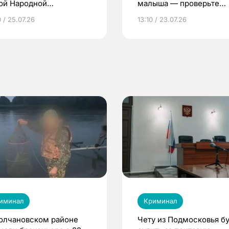
ой Народной
малыша — проверьте
грамме ЕР
репродуктивное здоров
 / 25.07.26
13:10 / 23.07.26
по ОМС!
иминал
Криминал
олчановском районе
Чету из Подмосковья бу