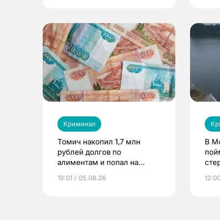
Криминал
Кр
Томич накопил 1,7 млн
В М
рублей долгов по
пой
алиментам и попал на
сте
принудительные работы
19:01 / 05.08.26
12:0