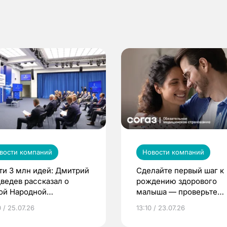
вости компаний
Новости компаний
ти 3 млн идей: Дмитрий
Сделайте первый шаг к
ведев рассказал о
рождению здорового
ой Народной
малыша — проверьте
грамме ЕР
репродуктивное здоров
 / 25.07.26
13:10 / 23.07.26
по ОМС!