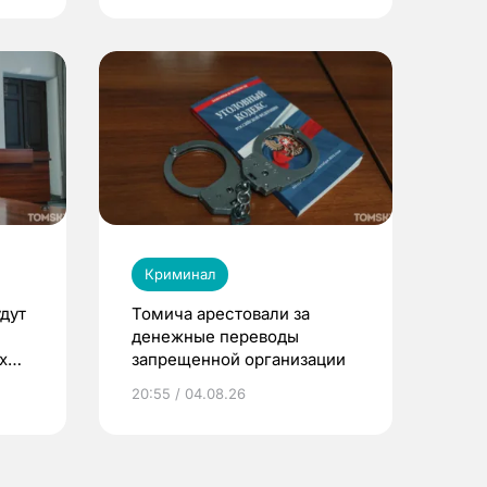
Криминал
дут
Томича арестовали за
денежные переводы
х
запрещенной организации
20:55 / 04.08.26