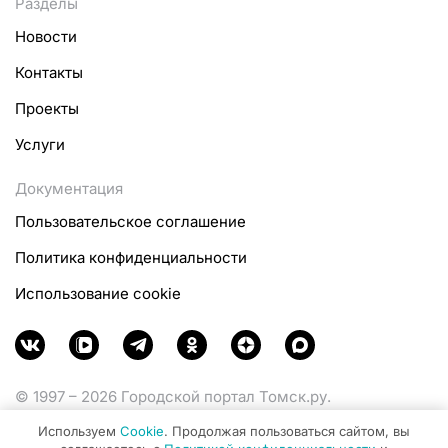
Разделы
Новости
Контакты
Проекты
Услуги
Документация
Пользовательское соглашение
Политика конфиденциальности
Использование cookie
© 1997 – 2026 Городской портал Томск.ру.
Функционирует при финансовой поддержке
Используем
Cookie
. Продолжая пользоваться сайтом, вы
Министерства цифрового развития, связи и массовых