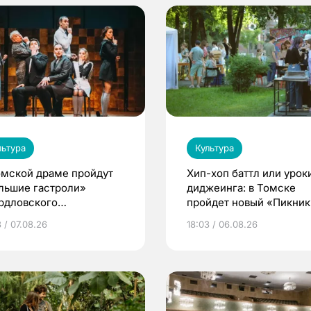
льтура
Культура
омской драме пройдут
Хип-хоп баттл или урок
льшие гастроли»
диджеинга: в Томске
рдловского
пройдет новый «Пикник
демического театра
Кафедры»
 / 07.08.26
18:03 / 06.08.26
мы