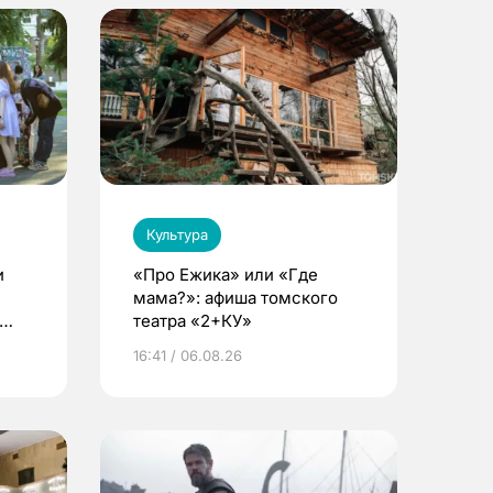
Культура
и
«Про Ежика» или «Где
мама?»: афиша томского
театра «2+КУ»
16:41 / 06.08.26