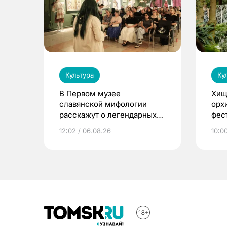
Культура
Ку
В Первом музее
Хищ
славянской мифологии
орх
расскажут о легендарных
фес
птицах и загробном мире
12:02 / 06.08.26
10:0