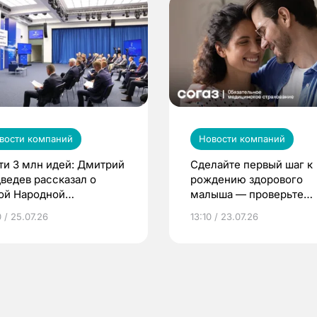
вости компаний
Новости компаний
ти 3 млн идей: Дмитрий
Сделайте первый шаг к
ведев рассказал о
рождению здорового
ой Народной
малыша — проверьте
грамме ЕР
репродуктивное здоров
 / 25.07.26
13:10 / 23.07.26
по ОМС!