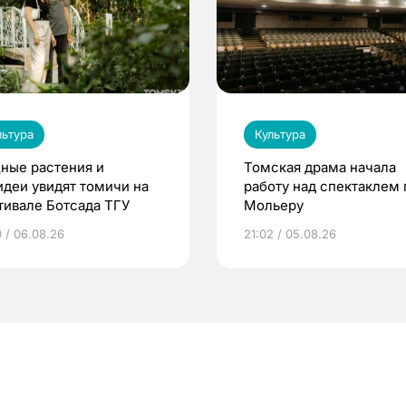
льтура
Культура
ные растения и
Томская драма начала
идеи увидят томичи на
работу над спектаклем 
тивале Ботсада ТГУ
Мольеру
0 / 06.08.26
21:02 / 05.08.26