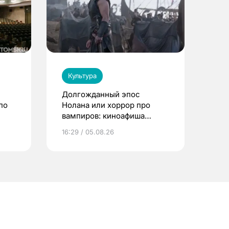
Культура
Долгожданный эпос
по
Нолана или хоррор про
вампиров: киноафиша
Томска
16:29 / 05.08.26