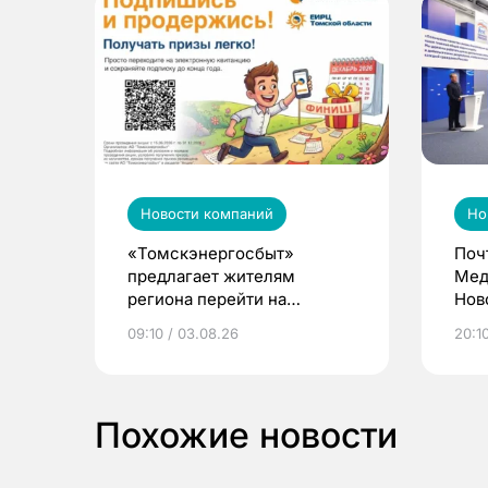
Новости компаний
Но
«Томскэнергосбыт»
Поч
предлагает жителям
Мед
региона перейти на
Нов
электронные квитанции и
про
09:10 / 03.08.26
20:10
выиграть призы
Похожие новости