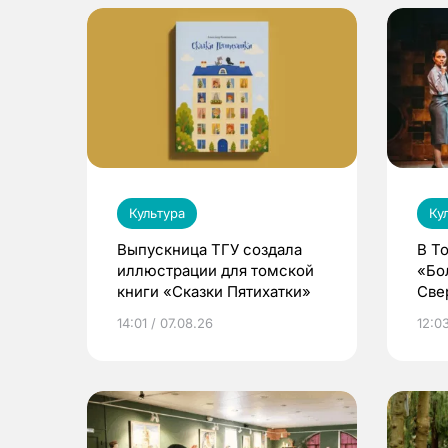
Культура
Ку
Выпускница ТГУ создала
В Т
иллюстрации для томской
«Бо
книги «Сказки Пятихатки»
Све
ака
14:01 / 07.08.26
12:03
дра