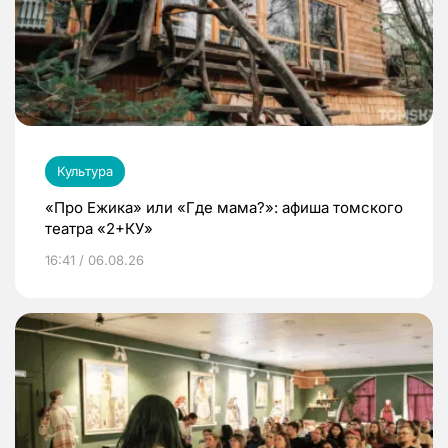
Культура
«Про Ежика» или «Где мама?»: афиша томского
театра «2+КУ»
16:41 / 06.08.26