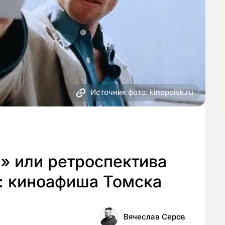
Источник фото: kinopoisk.ru
» или ретроспектива
: киноафиша Томска
Вячеслав Серов