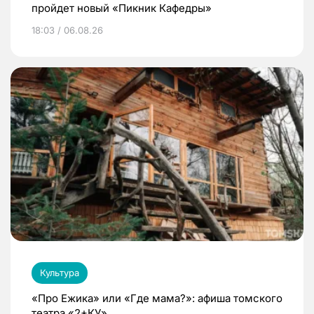
пройдет новый «Пикник Кафедры»
18:03 / 06.08.26
Культура
«Про Ежика» или «Где мама?»: афиша томского
театра «2+КУ»