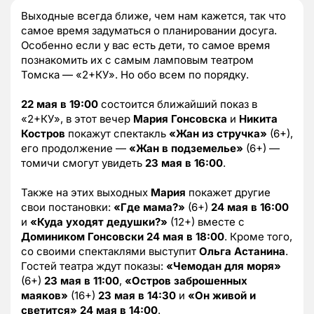
Выходные всегда ближе, чем нам кажется, так что
самое время задуматься о планировании досуга.
Особенно если у вас есть дети, то самое время
познакомить их с самым ламповым театром
Томска — «2+КУ». Но обо всем по порядку.
22 мая в 19:00
состоится ближайший показ в
«2+КУ», в этот вечер
Мария Гонсовска
и
Никита
Костров
покажут спектакль
«Жан из стручка»
(6+),
его продолжение —
«Жан в подземелье»
(6+) —
томичи смогут увидеть
23 мая в 16:00
.
Также на этих выходных
Мария
покажет другие
свои постановки:
«Где мама?»
(6+)
24 мая в 16:00
и
«Куда уходят дедушки?»
(12+) вместе с
Домиником Гонсовски
24 мая в 18:00
. Кроме того,
со своими спектаклями выступит
Ольга Астанина
.
Гостей театра ждут показы:
«Чемодан для моря»
(6+)
23 мая в 11:00
,
«Остров заброшенных
маяков»
(16+)
23 мая в 14:30
и
«Он живой и
светится»
24 мая в 14:00
.