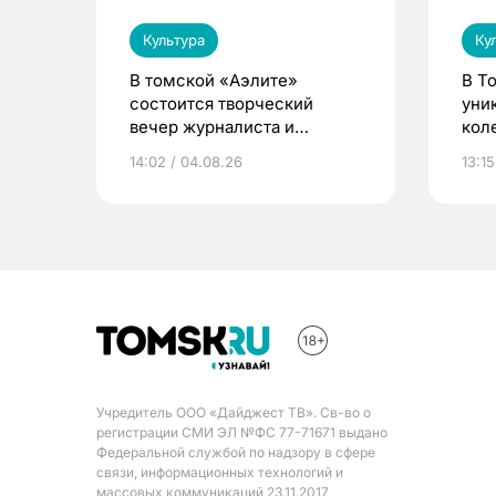
Культура
Ку
В томской «Аэлите»
В Т
состоится творческий
уни
вечер журналиста и
кол
писателя Сергея
14:02 / 04.08.26
13:15
Никифорова
Учредитель ООО «Дайджест ТВ». Св-во о
регистрации СМИ ЭЛ №ФС 77-71671 выдано
Федеральной службой по надзору в сфере
связи, информационных технологий и
массовых коммуникаций 23.11.2017