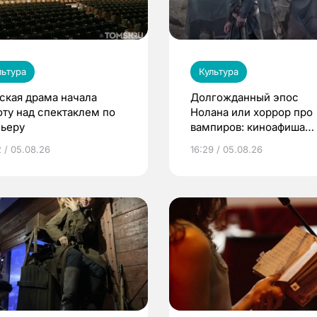
льтура
Культура
ская драма начала
Долгожданный эпос
оту над спектаклем по
Нолана или хоррор про
ьеру
вампиров: киноафиша
Томска
2 / 05.08.26
16:29 / 05.08.26