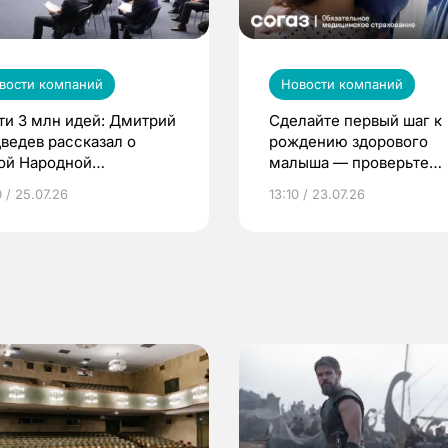
вости компаний
Новости компаний
ти 3 млн идей: Дмитрий
Сделайте первый шаг к
ведев рассказал о
рождению здорового
ой Народной
малыша — проверьте
грамме ЕР
репродуктивное здоров
 / 25.07.26
13:10 / 23.07.26
по ОМС!