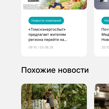
Новости компаний
Но
«Томскэнергосбыт»
Поч
предлагает жителям
Мед
региона перейти на
Нов
электронные квитанции и
про
09:10 / 03.08.26
20:10
выиграть призы
Похожие новости