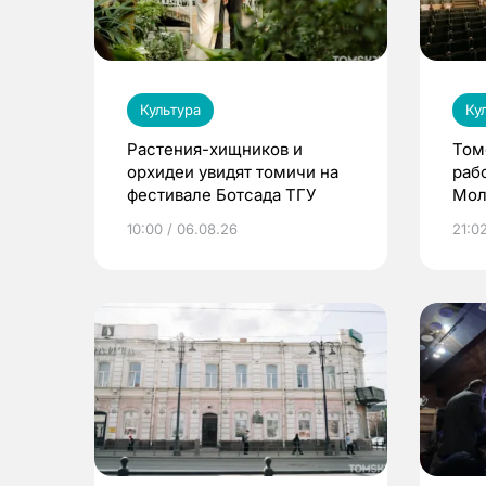
Культура
Ку
Растения-хищников и
Том
орхидеи увидят томичи на
раб
фестивале Ботсада ТГУ
Мол
10:00 / 06.08.26
21:0