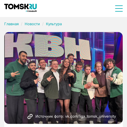
Главная
Новости
Культура
Источник фото: vk.com/liga_tomsk_university