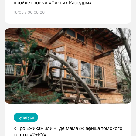
пройдет новый «Пикник Кафедры»
18:03 / 06.08.26
Культура
«Про Ежика» или «Где мама?»: афиша томского
театра «2+КУ»