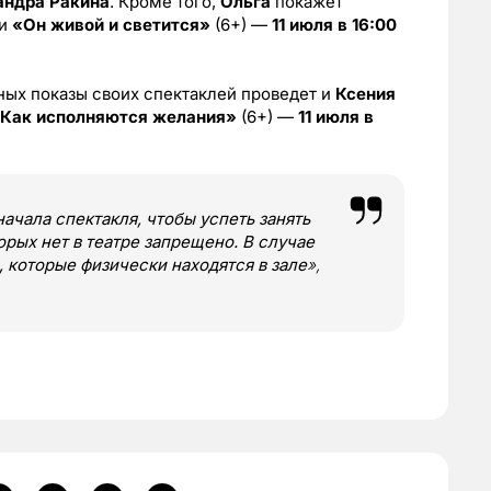
андра Ракина
. Кроме того,
Ольга
покажет
и
«Он живой и светится»
(6+) —
11 июля в 16:00
ных показы своих спектаклей проведет и
Ксения
Как исполняются желания»
(6+) —
11 июля в
начала спектакля, чтобы успеть занять
орых нет в театре запрещено. В случае
, которые физически находятся в зале
»,