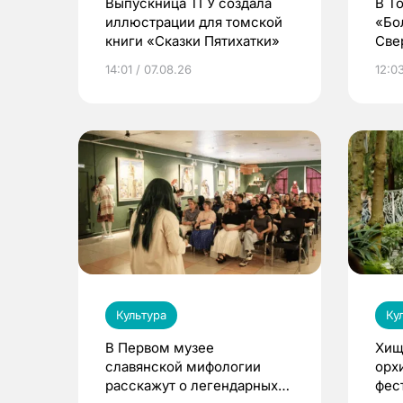
Выпускница ТГУ создала
В Т
иллюстрации для томской
«Бо
книги «Сказки Пятихатки»
Све
ака
14:01 / 07.08.26
12:03
дра
Культура
Ку
В Первом музее
Хищ
славянской мифологии
орх
расскажут о легендарных
фес