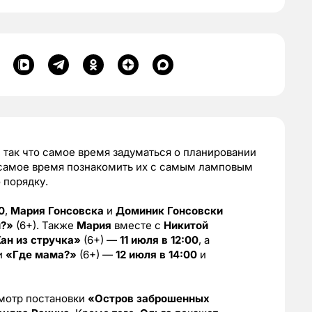
 так что самое время задуматься о планировании
то самое время познакомить их с самым ламповым
 порядку.
0
,
Мария Гонсовска
и
Доминик Гонсовски
и?»
(6+). Также
Мария
вместе с
Никитой
ан из стручка»
(6+) —
11 июля в 12:00
, а
и
«Где мама?»
(6+) —
12 июля в 14:00
и
мотр постановки
«Остров заброшенных