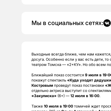
Мы в социальных сетях:
Выходные всегда ближе, чем нам кажется,
досуга. Особенно если у вас есть дети, 
театром Томска — «2+КУ». Но обо всем по
Ближайший показ состоится
9 июля в 19:0
покажут спектакль
«Куда уходят дедушк
Костровым
проведут показ постановки
«Ж
отдельно актриса выступит со спектаклям
«Закулиска»
(6+) —
12 июля в 16:00
.
Также
10 июля в 19:00
томичей ждет прос