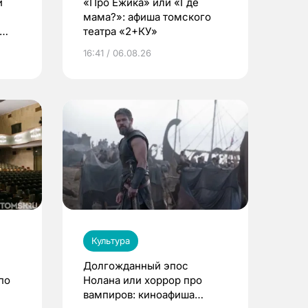
и
«Про Ежика» или «Где
мама?»: афиша томского
театра «2+КУ»
16:41 / 06.08.26
Культура
Долгожданный эпос
по
Нолана или хоррор про
вампиров: киноафиша