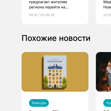
предлагает жителям
Мед
региона перейти на
Нов
электронные квитанции и
про
09:10 / 03.08.26
20:10
выиграть призы
Похожие новости
Культура
Ку