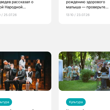
ведев рассказал о
рождению здорового
ой Народной
малыша — проверьте
грамме ЕР
репродуктивное здоров
 / 25.07.26
13:10 / 23.07.26
по ОМС!
льтура
Культура