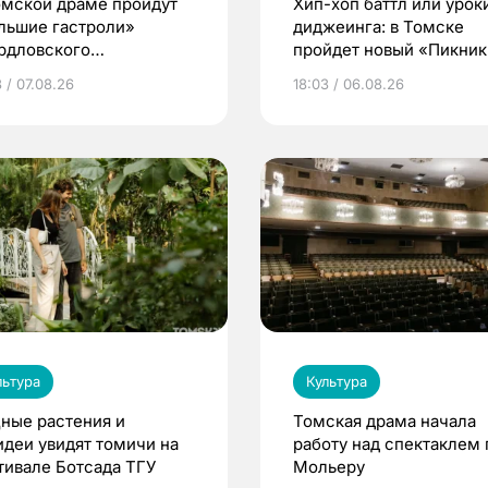
омской драме пройдут
Хип-хоп баттл или урок
льшие гастроли»
диджеинга: в Томске
рдловского
пройдет новый «Пикник
демического театра
Кафедры»
 / 07.08.26
18:03 / 06.08.26
мы
льтура
Культура
ные растения и
Томская драма начала
идеи увидят томичи на
работу над спектаклем 
тивале Ботсада ТГУ
Мольеру